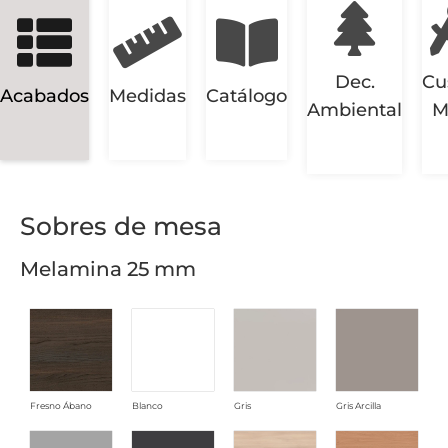
Dec.
Cu
Acabados
Medidas
Catálogo
Ambiental
M
Sobres de mesa
Melamina 25 mm
Fresno Ábano
Blanco
Gris
Gris Arcilla