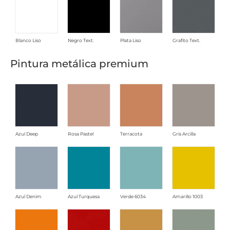
Blanco Liso
Negro Text.
Plata Liso
Grafito Text.
Pintura metálica premium
Azul Deep
Rosa Pastel
Terracota
Gris Arcilla
Azul Denim
Azul Turquesa
Verde 6034
Amarillo 1003