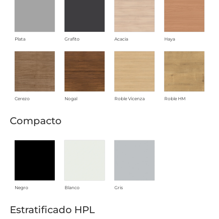
Plata
Grafito
Acacia
Haya
Cerezo
Nogal
Roble Vicenza
Roble HM
Compacto
Negro
Blanco
Gris
Estratificado HPL