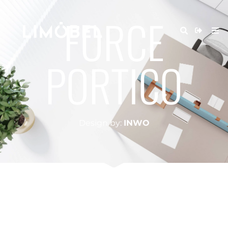
FORCE
PORTICO
Design by:
INWO