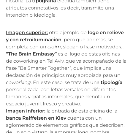
filosofía. La
tipografía
elegida también tiene
atributos connotativos, es decir, transmite una
intención o ideología.
Imagen superior:
otro ejemplo de
logo en relieve
y con retroiluminación,
pero que además, se
completa con un
claim
, slogan o frase motivadora.
“The Brain Embassy”
es el logo de estas oficinas
de coworking en Tel Aviv, que va acompañado de la
frase “Be Smarter Together”, que implica una
declaración de principios muy apropiada para un
coworking
. En este caso, se trata de una
tipología
personalizada, con letras versales en diferentes
tamaños y grafías informales, que denota un
espacio juvenil, fresco y creativo.
Imagen inferior
:
la entrada de esta oficina de la
banca Raiffeisen en Kiev
cuenta con un
aglomerado de elementos gráficos que describen,
de un solo vistazo, la empresa: logo, nombre