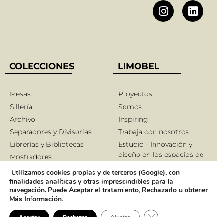
COLECCIONES
LIMOBEL
Mesas
Proyectos
Sillería
Somos
Archivo
Inspiring
Separadores y Divisorias
Trabaja con nosotros
Librerías y Bibliotecas
Estudio - Innovación y
diseño en los espacios de
Mostradores
trabajo modernos
Vestuarios
Utilizamos cookies propias y de terceros (Google), con
finalidades analíticas y otras imprescindibles para la
navegación. Puede Aceptar el tratamiento, Rechazarlo u obtener
INFORMACIÓN
Más Información.
Cerrar el banner de 