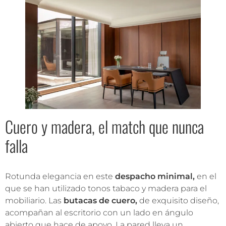
Cuero y madera, el match que nunca
falla
Rotunda elegancia en este
despacho minimal,
en el
que se han utilizado tonos tabaco y madera para el
mobiliario. Las
butacas de cuero,
de exquisito diseño,
acompañan al escritorio con un lado en ángulo
abierto que hace de apoyo. La pared lleva un