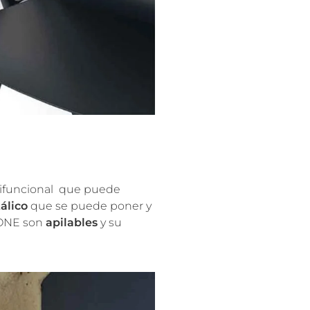
tifuncional que puede
álico
que se puede poner y
S ONE son
apilables
y su