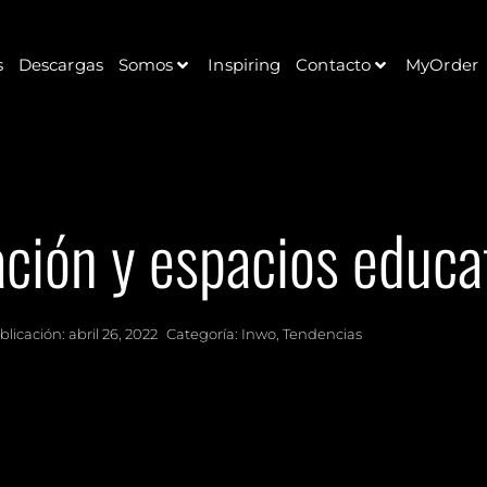
s
Descargas
Somos
Inspiring
Contacto
MyOrder
ción y espacios educa
blicación:
abril 26, 2022
Categoría:
Inwo
,
Tendencias