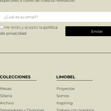
especiales a través de nuestra newsletter.
He leído y acepto la
política
Enviar
de privacidad
COLECCIONES
LIMOBEL
Mesas
Proyectos
Sillería
Somos
Archivo
Inspiring
Separadores y Divisorias
Trabaja con nosotros