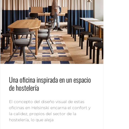
Una oficina inspirada en un espacio
de hostelería
El concepto del diseño visual de estas
oficinas en Helsinski encarna el confort y
la calidez, propios del sector de la
hostelería, lo que aleja