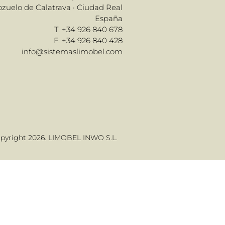
Pozuelo de Calatrava · Ciudad Real
España
T. +34 926 840 678
F. +34 926 840 428
info@sistemaslimobel.com
pyright 2026. LIMOBEL INWO S.L.